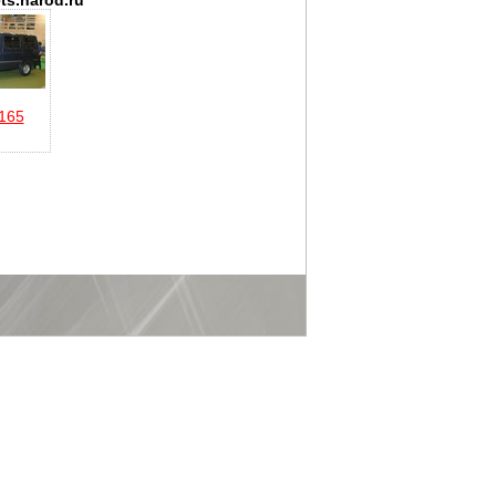
ts.narod.ru
165