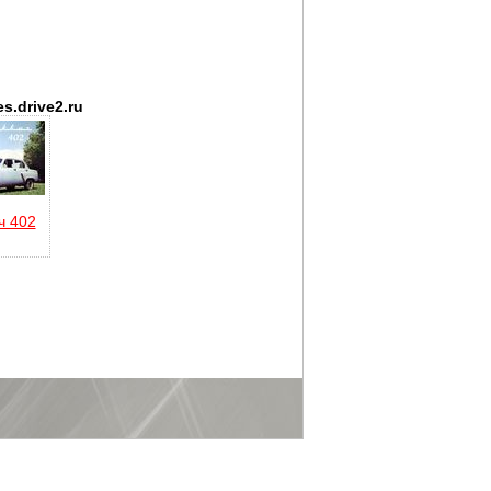
s.drive2.ru
ч 402