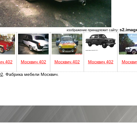
s2.image
изображение принадлежит сайту:
ич 402
Москвич 402
Москвич 402
Москвич 402
Москви
02
. Фабрика мебели Москвич.